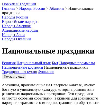
О
бычаи и
Т
радиции
Главная
>
Народы России
>
Абазины
>
Национальные
праздники
Народы России
Европейские народы
Народы Америки
Африканские народы
Народы Азии
Народы Океании
Национальные праздники
Религия
Национальный язык
Быт
Народные промыслы
Национальные костюмы
Национальные праздники
Традиционная кухня
Фольклор
Показать ещё
Абазинцы, проживающие на Северном Кавказе, имеют
богатую и уникальную культуру, которая проявляется в
различных национальных праздниках. Эти праздники
являются особыми событиями, важными для абазинского
народа, и отражают его историю, традиции и образ жизни.