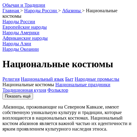
О
бычаи и
Т
радиции
Главная
>
Народы России
>
Абазины
>
Национальные
костюмы
Народы России
Европейские народы
Народы Америки
Африканские народы
Народы Азии
Народы Океании
Национальные костюмы
Религия
Национальный язык
Быт
Народные промыслы
Национальные костюмы
Национальные праздники
Традиционная кухня
Фольклор
Показать ещё
Абазинцы, проживающие на Северном Кавказе, имеют
собственную уникальную культуру и традиции, которые
воплощаются в национальных костюмах. Национальный
костюм абазинов является важной частью их идентичности и
ярким проявлением культурного наследия этноса.