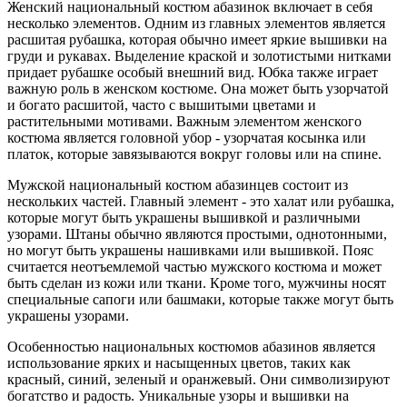
Женский национальный костюм абазинок включает в себя
несколько элементов. Одним из главных элементов является
расшитая рубашка, которая обычно имеет яркие вышивки на
груди и рукавах. Выделение краской и золотистыми нитками
придает рубашке особый внешний вид. Юбка также играет
важную роль в женском костюме. Она может быть узорчатой
и богато расшитой, часто с вышитыми цветами и
растительными мотивами. Важным элементом женского
костюма является головной убор - узорчатая косынка или
платок, которые завязываются вокруг головы или на спине.
Мужской национальный костюм абазинцев состоит из
нескольких частей. Главный элемент - это халат или рубашка,
которые могут быть украшены вышивкой и различными
узорами. Штаны обычно являются простыми, однотонными,
но могут быть украшены нашивками или вышивкой. Пояс
считается неотъемлемой частью мужского костюма и может
быть сделан из кожи или ткани. Кроме того, мужчины носят
специальные сапоги или башмаки, которые также могут быть
украшены узорами.
Особенностью национальных костюмов абазинов является
использование ярких и насыщенных цветов, таких как
красный, синий, зеленый и оранжевый. Они символизируют
богатство и радость. Уникальные узоры и вышивки на