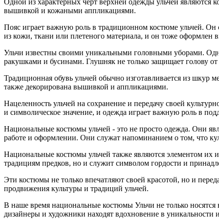
Одной из характерных черт верхней одежды ульчей являются к
вышивкой и кожаными аппликациями.
Пояс играет важную роль в традиционном костюме ульчей. Он с
из кожи, ткани или плетеного материала, и он тоже оформлен 
Ульчи известны своими уникальными головными уборами. Одним
ракушками и бусинами. Глушняк не только защищает голову от 
Традиционная обувь ульчей обычно изготавливается из шкур м
также декорирована вышивкой и аппликациями.
Нацеленность ульчей на сохранение и передачу своей культур
и символическое значение, и одежда играет важную роль в по
Национальные костюмы ульчей - это не просто одежда. Они яв
работе и оформлении. Они служат напоминанием о том, что ку
Национальные костюмы ульчей также являются элементом их и
традициям предков, но и служит символом гордости и принадл
Эти костюмы не только впечатляют своей красотой, но и пер
продвижения культуры и традиций ульчей.
В наше время национальные костюмы Ульчи не только носятся
дизайнеры и художники находят вдохновение в уникальности и