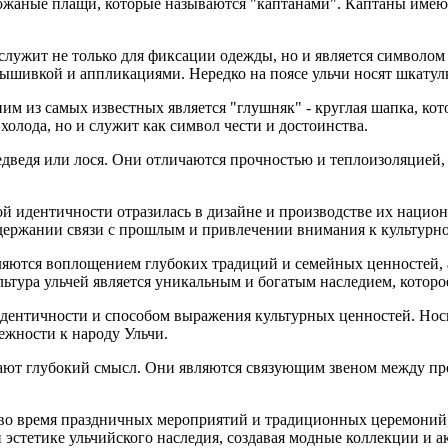
ожаные плащи, которые называются "каптанами". Каптаны имеют
лужит не только для фиксации одежды, но и является символом 
вышивкой и аппликациями. Нередко на поясе ульчи носят шкатул
 из самых известных является "глушняк" - круглая шапка, кото
холода, но и служит как символ чести и достоинства.
едведя или лося. Они отличаются прочностью и теплоизоляцией,
ной идентичности отразилась в дизайне и производстве их наци
ддержании связи с прошлым и привлечении внимания к культурном
ляются воплощением глубоких традиций и семейных ценностей, а
льтура ульчей является уникальным и богатым наследием, котор
дентичности и способом выражения культурных ценностей. Носи
ежности к народу Ульчи.
едают глубокий смысл. Они являются связующим звеном между п
 во время праздничных мероприятий и традиционных церемоний,
 эстетике ульчийского наследия, создавая модные коллекции и а