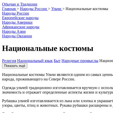
О
бычаи и
Т
радиции
Главная
>
Народы России
>
Ульчи
>
Национальные костюмы
Народы России
Европейские народы
Народы Америки
Африканские народы
Народы Азии
Народы Океании
Национальные костюмы
Религия
Национальный язык
Быт
Народные промыслы
Национ
Показать ещё
Национальные костюмы Ульчи являются одним из самых ценных
народа, проживающего на Севере России.
Одежда ульчей традиционно изготавливается вручную с исполь
значимость и отражает определенные аспекты жизни и культур
Рубашка ульчей изготавливается из льна или хлопка и украша
узоры, цветы, птиц и животных. Рукава рубашки расширены и