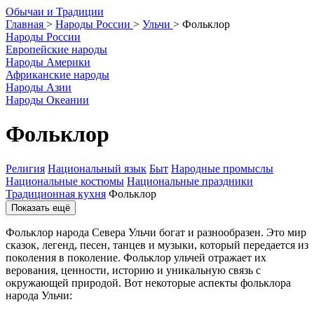
О
бычаи и
Т
радиции
Главная
>
Народы России
>
Ульчи
>
Фольклор
Народы России
Европейские народы
Народы Америки
Африканские народы
Народы Азии
Народы Океании
Фольклор
Религия
Национальный язык
Быт
Народные промыслы
Национальные костюмы
Национальные праздники
Традиционная кухня
Фольклор
Показать ещё
Фольклор народа Севера Ульчи богат и разнообразен. Это мир
сказок, легенд, песен, танцев и музыки, который передается из
поколения в поколение. Фольклор ульчей отражает их
верования, ценности, историю и уникальную связь с
окружающей природой. Вот некоторые аспекты фольклора
народа Ульчи: