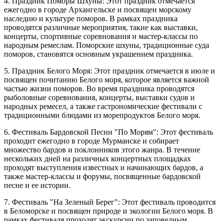
4. Праздник Поморы Шхуны: Этот праздник отмечается
ежегодно в городе Архангельске и посвящен морскому
наследию и культуре поморов. В рамках праздника
проводятся различные мероприятия, такие как выставки,
концерты, спортивные соревнования и мастер-классы по
народным ремеслам. Поморские шхуны, традиционные суда
поморов, становятся основным украшением праздника.
5. Праздник Белого Моря: Этот праздник отмечается в июле и
посвящен почитанию Белого моря, которое является важной
частью жизни поморов. Во время праздника проводятся
рыболовные соревнования, концерты, выставки судов и
народных ремесел, а также гастрономические фестивали с
традиционными блюдами из морепродуктов Белого моря.
6. Фестиваль Бардовской Песни "По Морям": Этот фестиваль
проходит ежегодно в городе Мурманске и собирает
множество бардов и поклонников этого жанра. В течение
нескольких дней на различных концертных площадках
проходят выступления известных и начинающих бардов, а
также мастер-классы и форумы, посвященные бардовской
песне и ее истории.
7. Фестиваль "На Зеленый Берег": Этот фестиваль проводится
в Беломорске и посвящен природе и экологии Белого моря. В
рамках фестиваля проходят экскурсии по заповедным