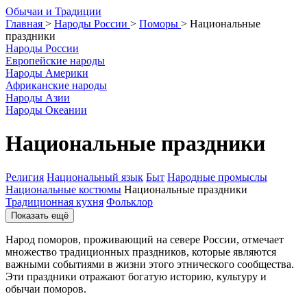
О
бычаи и
Т
радиции
Главная
>
Народы России
>
Поморы
>
Национальные
праздники
Народы России
Европейские народы
Народы Америки
Африканские народы
Народы Азии
Народы Океании
Национальные праздники
Религия
Национальный язык
Быт
Народные промыслы
Национальные костюмы
Национальные праздники
Традиционная кухня
Фольклор
Показать ещё
Народ поморов, проживающий на севере России, отмечает
множество традиционных праздников, которые являются
важными событиями в жизни этого этнического сообщества.
Эти праздники отражают богатую историю, культуру и
обычаи поморов.