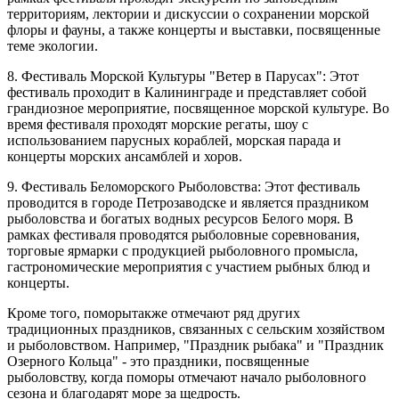
территориям, лектории и дискуссии о сохранении морской
флоры и фауны, а также концерты и выставки, посвященные
теме экологии.
8. Фестиваль Морской Культуры "Ветер в Парусах": Этот
фестиваль проходит в Калининграде и представляет собой
грандиозное мероприятие, посвященное морской культуре. Во
время фестиваля проходят морские регаты, шоу с
использованием парусных кораблей, морская парада и
концерты морских ансамблей и хоров.
9. Фестиваль Беломорского Рыболовства: Этот фестиваль
проводится в городе Петрозаводске и является праздником
рыболовства и богатых водных ресурсов Белого моря. В
рамках фестиваля проводятся рыболовные соревнования,
торговые ярмарки с продукцией рыболовного промысла,
гастрономические мероприятия с участием рыбных блюд и
концерты.
Кроме того, поморытакже отмечают ряд других
традиционных праздников, связанных с сельским хозяйством
и рыболовством. Например, "Праздник рыбака" и "Праздник
Озерного Кольца" - это праздники, посвященные
рыболовству, когда поморы отмечают начало рыболовного
сезона и благодарят море за щедрость.