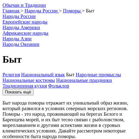
О
бычаи и
Т
радиции
Главная
>
Народы России
>
Поморы
>
Быт
Народы России
Европейские народы
Народы Америки
Африканские народы
Народы Азии
Народы Океании
Быт
Религия
Национальный язык
Быт
Народные промыслы
Национальные костюмы
Национальные праздники
Традиционная кухня
Фольклор
Показать ещё
Быт народа поморы отражает их уникальный образ жизни,
который развился в условиях северных морских регионов.
Поморы - это народ, проживающий на берегах Белого и
Баренцева морей, и их быт тесно связан с рыболовством,
мореплаванием и другими аспектами жизни в суровых
климатических условиях. Давайте рассмотрим некоторые
особенности быта народа поморы.