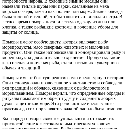
потребности народа. В холодные зимние месяцы они
надевали теплые шубы или парки, сделанные из меха
морского зверя, такого как тюлень или морж. Зимняя одежда
была толстой и теплой, чтобы защитить от холода и ветра. В
летнее время поморы носили легкую одежду из льна или
хлопка, а также рыбацкие костюмы и головные уборы для
защиты от солнца.
Поморы имеют особую диету, которая включает рыбу,
морепродукты, мясо северных животных и молочные
продукты. Они также использовали и консервировали рыбу и
морепродукты для длительного хранения. Продукты, такие
как соленая и копченая рыба, стали частью их культурного
обычая и традиций.
Поморы имеют богатую религиозную и культурную историю.
Они исповедовали православное христианство и соблюдали
ряд традиций и обрядов, связанных с рыболовством и
мореплаванием. Поморы верили, что определенные обряды и
ритуалы помогают им обрести удачу и сохранить добрых
духов защитников море. Эти религиозные и культурные
практики до сих пор являются важной частью быта поморов.
Быт народа поморы является уникальным и отражает их
приспособление к жестоким климатическим условиям
северных морских регионов. Рыболовство, мореплавание,