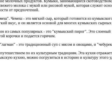
ние молочных продуктов. Кумыки, занимающиеся скотоводством
ь свежего молока с мукой или рисовой мукой, которая служит ос
ости от предпочтений.
ш". Чемеш - это мягкий сыр, который готовится из кумыкского
кий вкус, и он является основой для многих кумыкских сырных
из самых популярных - это "кумыкский пирог". Это слоеный пир
той корочки и подается горячим.
лагман" - это традиционный суп с мясом и овощами, и "чебурек
утешествием по их культурным традициям. Эта кухня отражает 
скую кухню, можно погрузиться в историю и культуру этого у