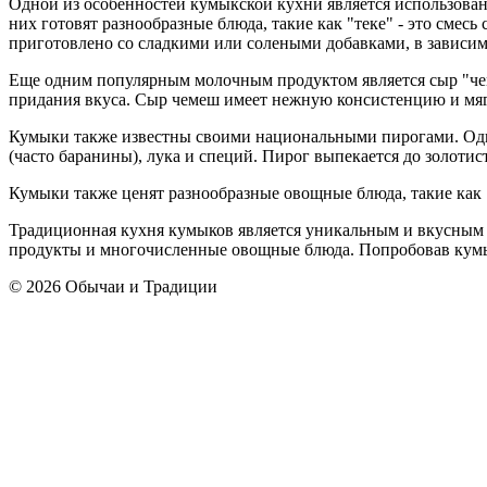
Одной из особенностей кумыкской кухни является использова
них готовят разнообразные блюда, такие как "теке" - это смес
приготовлено со сладкими или солеными добавками, в зависим
Еще одним популярным молочным продуктом является сыр "чеме
придания вкуса. Сыр чемеш имеет нежную консистенцию и мяг
Кумыки также известны своими национальными пирогами. Один 
(часто баранины), лука и специй. Пирог выпекается до золотис
Кумыки также ценят разнообразные овощные блюда, такие как "
Традиционная кухня кумыков является уникальным и вкусным п
продукты и многочисленные овощные блюда. Попробовав кумык
© 2026 Обычаи и Традиции