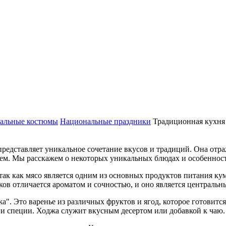
альные костюмы
Национальные праздники
Традиционная кухня
представляет уникальное сочетание вкусов и традиций. Она отра
ем. Мы расскажем о некоторых уникальных блюдах и особеннос
к как мясо является одним из основных продуктов питания кум
ыков отличается ароматом и сочностью, и оно является централь
. Это варенье из различных фруктов и ягод, которое готовится
р и специи. Ходжа служит вкусным десертом или добавкой к чаю.