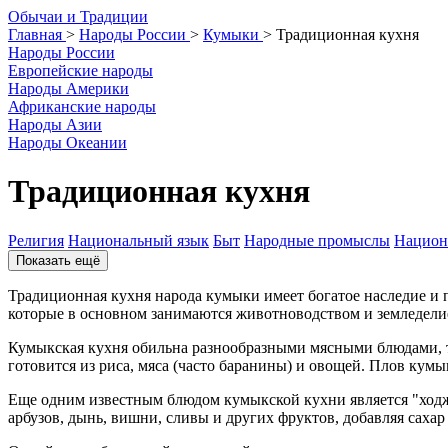
О
бычаи и
Т
радиции
Главная
>
Народы России
>
Кумыки
>
Традиционная кухня
Народы России
Европейские народы
Народы Америки
Африканские народы
Народы Азии
Народы Океании
Традиционная кухня
Религия
Национальный язык
Быт
Народные промыслы
Национ
Показать ещё
Традиционная кухня народа кумыки имеет богатое наследие и 
которые в основном занимаются животноводством и земледели
Кумыкская кухня обильна разнообразными мясными блюдами, та
готовится из риса, мяса (часто баранины) и овощей. Плов кум
Еще одним известным блюдом кумыкской кухни является "ходжа"
арбузов, дынь, вишни, сливы и других фруктов, добавляя саха