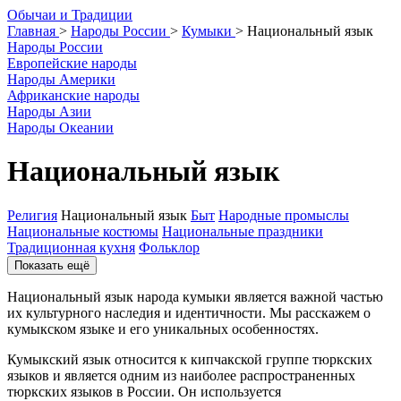
О
бычаи и
Т
радиции
Главная
>
Народы России
>
Кумыки
>
Национальный язык
Народы России
Европейские народы
Народы Америки
Африканские народы
Народы Азии
Народы Океании
Национальный язык
Религия
Национальный язык
Быт
Народные промыслы
Национальные костюмы
Национальные праздники
Традиционная кухня
Фольклор
Показать ещё
Национальный язык народа кумыки является важной частью
их культурного наследия и идентичности. Мы расскажем о
кумыкском языке и его уникальных особенностях.
Кумыкский язык относится к кипчакской группе тюркских
языков и является одним из наиболее распространенных
тюркских языков в России. Он используется