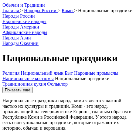
О
бычаи и
Т
радиции
Главная
>
Народы России
>
Коми
>
Национальные праздники
Народы России
Европейские народы
Народы Америки
Африканские народы
Народы Азии
Народы Океании
Национальные праздники
Религия
Национальный язык
Быт
Народные промыслы
Национальные костюмы
Национальные праздники
Традиционная кухня
Фольклор
Показать ещё
Национальные праздники народа коми являются важной
частью их культуры и традиций. Коми - это народ,
проживающий на северо-востоке Европы, главным образом в
Республике Коми в Российской Федерации. У этого народа
есть свои уникальные праздники, которые отражают их
историю, обычаи и верования.