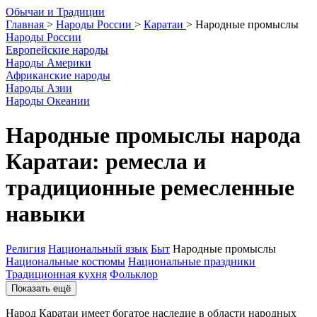
О
бычаи и
Т
радиции
Главная
>
Народы России
>
Каратаи
>
Народные промыслы
Народы России
Европейские народы
Народы Америки
Африканские народы
Народы Азии
Народы Океании
Народные промыслы народа
Каратаи: ремесла и
традиционные ремесленные
навыки
Религия
Национальный язык
Быт
Народные промыслы
Национальные костюмы
Национальные праздники
Традиционная кухня
Фольклор
Показать ещё
Народ Каратаи имеет богатое наследие в области народных