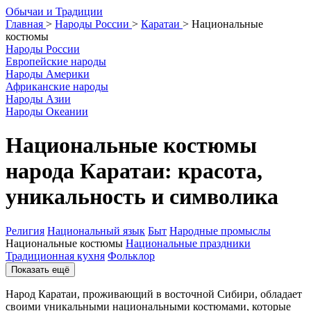
О
бычаи и
Т
радиции
Главная
>
Народы России
>
Каратаи
>
Национальные
костюмы
Народы России
Европейские народы
Народы Америки
Африканские народы
Народы Азии
Народы Океании
Национальные костюмы
народа Каратаи: красота,
уникальность и символика
Религия
Национальный язык
Быт
Народные промыслы
Национальные костюмы
Национальные праздники
Традиционная кухня
Фольклор
Показать ещё
Народ Каратаи, проживающий в восточной Сибири, обладает
своими уникальными национальными костюмами, которые