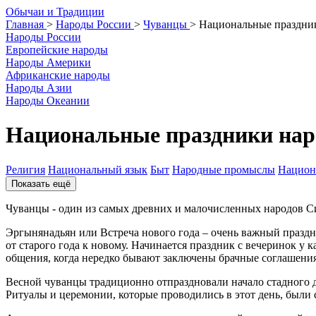
О
бычаи и
Т
радиции
Главная
>
Народы России
>
Чуванцы
>
Национальные праздни
Народы России
Европейские народы
Народы Америки
Африканские народы
Народы Азии
Народы Океании
Национальные праздники на
Религия
Национальный язык
Быт
Народные промыслы
Национ
Показать ещё
Чуванцы - один из самых древних и малочисленных народов С
Эргынянадьян или Встреча нового года – очень важный праздн
от старого года к новому. Начинается праздник с вечеринок у
общения, когда нередко бывают заключены брачные соглашения
Весной чуванцы традиционно отпраздновали начало стадного д
Ритуалы и церемонии, которые проводились в этот день, были 