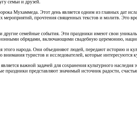
гу семьи и друзей.
рока Мухаммеда. Этот день является одним из главных дат исла
 мероприятий, прочтения священных текстов и молитв. Это врем
 и другие семейные события. Эти праздники имеют свои уникаль
ционными обрядами, включающими свадебную церемонию, нацио
 этого народа. Они объединяют людей, передают историю и кул
 внимания туристов и исследователей, которые интересуются к
вляется важной задачей для сохранения культурного наследия 
е праздники представляют значимый источник радости, счастья 