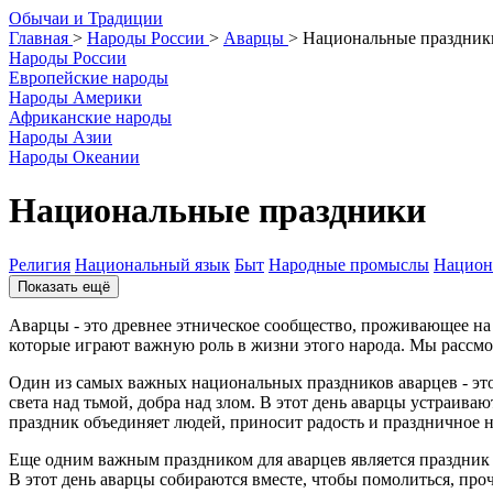
О
бычаи и
Т
радиции
Главная
>
Народы России
>
Аварцы
>
Национальные праздник
Народы России
Европейские народы
Народы Америки
Африканские народы
Народы Азии
Народы Океании
Национальные праздники
Религия
Национальный язык
Быт
Народные промыслы
Национ
Показать ещё
Аварцы - это древнее этническое сообщество, проживающее н
которые играют важную роль в жизни этого народа. Мы рассм
Один из самых важных национальных праздников аварцев - это
света над тьмой, добра над злом. В этот день аварцы устраи
праздник объединяет людей, приносит радость и праздничное н
Еще одним важным праздником для аварцев является праздник 
В этот день аварцы собираются вместе, чтобы помолиться, про