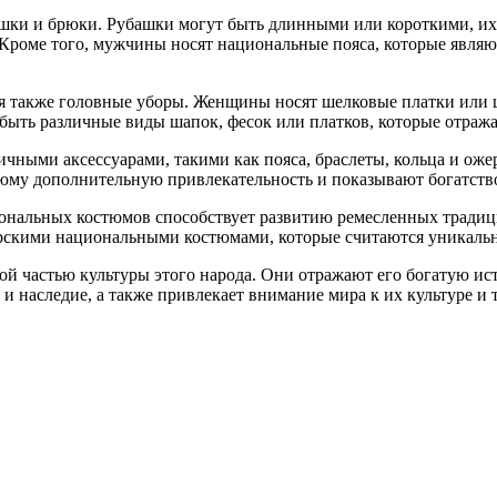
ки и брюки. Рубашки могут быть длинными или короткими, их 
оме того, мужчины носят национальные пояса, которые являют
 также головные уборы. Женщины носят шелковые платки или 
ыть различные виды шапок, фесок или платков, которые отража
чными аксессуарами, такими как пояса, браслеты, кольца и оже
юму дополнительную привлекательность и показывают богатство 
нальных костюмов способствует развитию ремесленных традиций
арскими национальными костюмами, которые считаются уникаль
й частью культуры этого народа. Они отражают его богатую ис
и наследие, а также привлекает внимание мира к их культуре и 