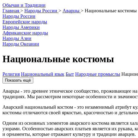
О
бычаи и
Т
радиции
Главная
>
Народы России
>
Аварцы
>
Национальные костюмы
Народы России
Европейские народы
Народы Америки
Африканские народы
Народы Азии
Народы Океании
Национальные костюмы
Религия
Национальный язык
Быт
Народные промыслы
Национ
Показать ещё
Аварцы - это древнее этническое сообщество, проживающее на 
традициях. Мы рассмотрим некоторые особенности и значимос
Аварский национальный костюм - это незаменимый атрибут кул
костюмы отличаются своей яркостью, красочностью и детально
Одним из основных элементов аварского костюма является хал
узорами. Особенностью аварских платьев является их рукава,
и орнаменты, которые отражают культуру и традиции аварцев.