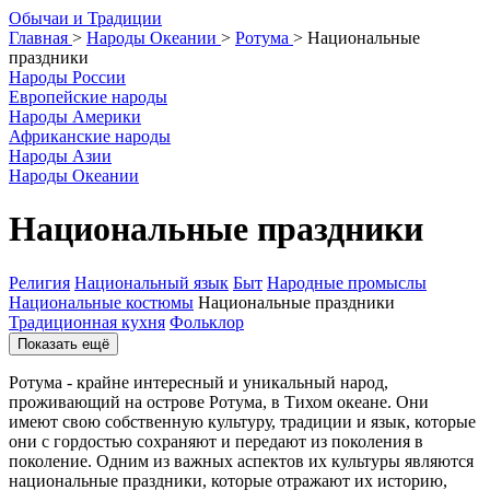
О
бычаи и
Т
радиции
Главная
>
Народы Океании
>
Ротума
>
Национальные
праздники
Народы России
Европейские народы
Народы Америки
Африканские народы
Народы Азии
Народы Океании
Национальные праздники
Религия
Национальный язык
Быт
Народные промыслы
Национальные костюмы
Национальные праздники
Традиционная кухня
Фольклор
Показать ещё
Ротума - крайне интересный и уникальный народ,
проживающий на острове Ротума, в Тихом океане. Они
имеют свою собственную культуру, традиции и язык, которые
они с гордостью сохраняют и передают из поколения в
поколение. Одним из важных аспектов их культуры являются
национальные праздники, которые отражают их историю,