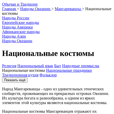
О
бычаи и
Т
радиции
Главная
>
Народы Океании
>
Мангареванцы
>
Национальные
костюмы
Народы России
Европейские народы
Народы Америки
Африканские народы
Народы Азии
Народы Океании
Национальные костюмы
Религия
Национальный язык
Быт
Народные промыслы
Национальные костюмы
Национальные праздники
Традиционная кухня
Фольклор
Показать ещё
Народ Мангареванцы - одно из удивительных этнических
сообществ, проживающих на прекрасных островах Океании.
Их культура богата и разнообразна, а одним из ярких
элементов этой культуры являются национальные костюмы.
Национальные костюмы Мангареванцев отражают их