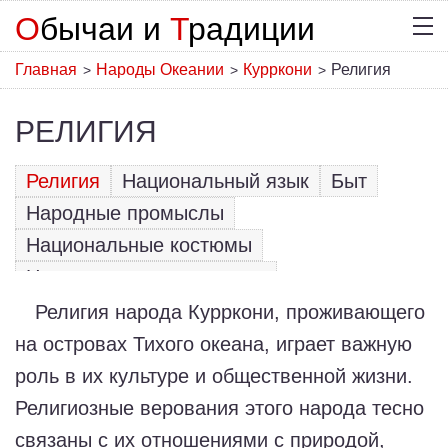
О
бычаи и
Т
радиции
Главная
Народы Океании
Курркони
Религия
>
>
>
РЕЛИГИЯ
Религия
Национальный язык
Быт
Народные промыслы
Национальные костюмы
Национальные праздники
Традиционная кухня
Фольклор
Религия народа Курркони, проживающего
на островах Тихого океана, играет важную
роль в их культуре и общественной жизни.
Религиозные верования этого народа тесно
связаны с их отношениями с природой,