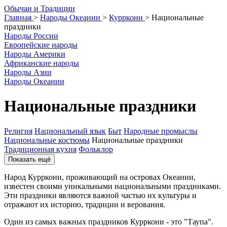
О
бычаи и
Т
радиции
Главная
>
Народы Океании
>
Курркони
>
Национальные
праздники
Народы России
Европейские народы
Народы Америки
Африканские народы
Народы Азии
Народы Океании
Национальные праздники
Религия
Национальный язык
Быт
Народные промыслы
Национальные костюмы
Национальные праздники
Традиционная кухня
Фольклор
Показать ещё
Народ Курркони, проживающий на островах Океании,
известен своими уникальными национальными праздниками.
Эти праздники являются важной частью их культуры и
отражают их историю, традиции и верования.
Один из самых важных праздников Курркони - это "Таупа".