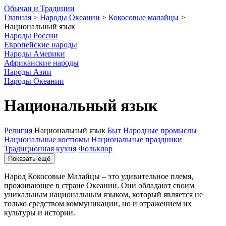
О
бычаи и
Т
радиции
Главная
>
Народы Океании
>
Кокосовые малайцы
>
Национальный язык
Народы России
Европейские народы
Народы Америки
Африканские народы
Народы Азии
Народы Океании
Национальный язык
Религия
Национальный язык
Быт
Народные промыслы
Национальные костюмы
Национальные праздники
Традиционная кухня
Фольклор
Показать ещё
Народ Кокосовые Малайцы – это удивительное племя,
проживающее в стране Океании. Они обладают своим
уникальным национальным языком, который является не
только средством коммуникации, но и отражением их
культуры и истории.