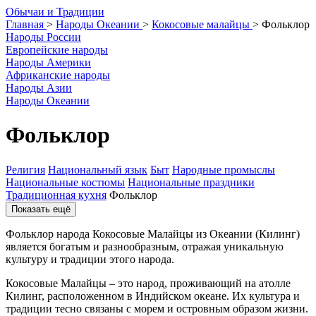
О
бычаи и
Т
радиции
Главная
>
Народы Океании
>
Кокосовые малайцы
>
Фольклор
Народы России
Европейские народы
Народы Америки
Африканские народы
Народы Азии
Народы Океании
Фольклор
Религия
Национальный язык
Быт
Народные промыслы
Национальные костюмы
Национальные праздники
Традиционная кухня
Фольклор
Показать ещё
Фольклор народа Кокосовые Малайцы из Океании (Килинг)
является богатым и разнообразным, отражая уникальную
культуру и традиции этого народа.
Кокосовые Малайцы – это народ, проживающий на атолле
Килинг, расположенном в Индийском океане. Их культура и
традиции тесно связаны с морем и островным образом жизни.