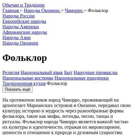
О
бычаи и
Т
радиции
Главная
>
Народы Океании
>
Чаморро
>
Фольклор
Народы России
Европейские народы
Народы Америки
Африканские народы
Народы Азии
Народы Океании
Фольклор
Религия
Национальный язык
Быт
Народные промыслы
Национальные костюмы
Национальные праздники
Традиционная кухня
Фольклор
Показать ещё
На протяжении веков народ Чаморро, проживающий на
архипелаге Марианских островов в Океании, передавал свою
культуру, историю и мудрость через разнообразные формы
фольклора, такие как мифы, легенды, песни, танцы и
ритуалы. Фольклор народа Чаморро является важной частью
их культуры и идентичности, отражая их мировоззрение,
ценности и отношение к природе и духовным сущностям.