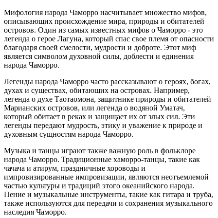
Мифология народа Чаморро насчитывает множество мифов,
описывающих происхождение мира, природы и обитателей
островов. Один из самых известных мифов о Чаморро - это
легенда о герое Лагуна, который спас свое племя от опасности
благодаря своей смелости, мудрости и доброте. Этот миф
является символом духовной силы, доблести и единения
народа Чаморро.
Легенды народа Чаморро часто рассказывают о героях, богах,
духах и существах, обитающих на островах. Например,
легенда о духе Таотаомона, защитнике природы и обитателей
Марианских островов, или легенда о водяной Уматач,
который обитает в реках и защищает их от злых сил. Эти
легенды передают мудрость, этику и уважение к природе и
духовным сущностям народа Чаморро.
Музыка и танцы играют также важную роль в фольклоре
народа Чаморро. Традиционные хаморро-танцы, такие как
чачача и атирум, праздничные хороводы и
импровизированные импровизации, являются неотъемлемой
частью культуры и традиций этого океанийского народа.
Пение и музыкальные инструменты, такие как гитара и труба,
также используются для передачи и сохранения музыкального
наследия Чаморро.