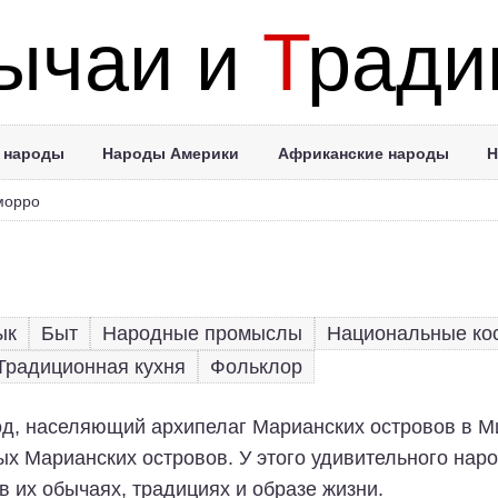
ычаи и
Т
ради
 народы
Народы Америки
Африканские народы
Н
морро
ык
Быт
Народные промыслы
Национальные ко
Традиционная кухня
Фольклор
од, населяющий архипелаг Марианских островов в М
х Марианских островов. У этого удивительного наро
 в их обычаях, традициях и образе жизни.