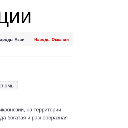
ции
ароды Азии
Народы Океании
стюмы
икронезии, на территории
да богатая и разнообразная