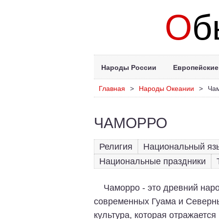
О
б
Народы России
Европейские
Главная
>
Народы Океании
>
Ча
ЧАМОРРО
Религия
Национальный яз
Национальные праздники
Чаморро - это древний нар
современных Гуама и Северны
культура, которая отражается