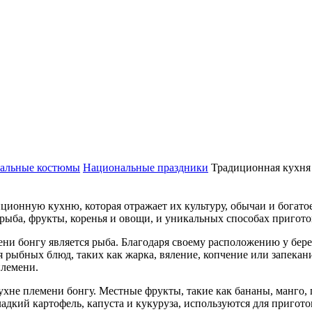
альные костюмы
Национальные праздники
Традиционная кухня
ционную кухню, которая отражает их культуру, обычаи и богато
рыба, фрукты, коренья и овощи, и уникальных способах пригото
и бонгу является рыба. Благодаря своему расположению у бере
 рыбных блюд, таких как жарка, вяление, копчение или запекан
племени.
не племени бонгу. Местные фрукты, такие как бананы, манго, п
сладкий картофель, капуста и кукуруза, используются для пригот