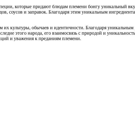
еции, которые придают блюдам племени бонгу уникальный вкус 
ов, соусов и заправок. Благодаря этим уникальным ингредиент
м их культуры, обычаев и идентичности. Благодаря уникальным 
аследие этого народа, его взаимосвязь с природой и уникальнос
иций и уважения к преданиям племени.