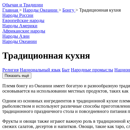
О
бычаи и
Т
радиции
Главная
>
Народы Океании
>
Бонгу
>
Традиционная кухня
Народы России
Европейские народы
Народы Америки
Африканские народы
Народы Азии
Народы Океании
Традиционная кухня
Религия
Национальный язык
Быт
Народные промыслы
Национ
Показать ещё
Племя бонгу из Океании имеет богатую и разнообразную тради
основывается на использовании местных продуктов, таких как 
Одним из основных ингредиентов в традиционной кухне племен
рыболовством и используют различные способы приготовления
традиционного праздничного стола и повседневного питания 
Фрукты и овощи также играют важную роль в традиционной кух
свежих салатов, десертов и напитков. Овощи, такие как таро, 