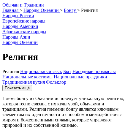
О
бычаи и
Т
радиции
Главная
>
Народы Океании
>
Бонгу
>
Религия
Народы России
Европейские народы
Народы Америки
Африканские народы
Народы Азии
Народы Океании
Религия
Религия
Национальный язык
Быт
Народные промыслы
Национальные костюмы
Национальные праздники
Традиционная кухня
Фольклор
Показать ещё
Племя бонгу из Океании исповедует уникальную религию,
которая тесно связана с их культурой, обычаями и
традициями. Религия племени бонгу является ключевым
элементом их идентичности и способом взаимодействия с
миром и божественными силами, которые управляют
природой и их собственной жизнью.