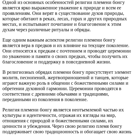
Одной из основных особенностей религии племени бонгу
является ярко выраженное уважение к природе и всем ее
проявлениям. Они верят в существование духов природы,
которые обитают в реках, лесах, горах и других природных
местах, и испытывают почитание и благоговение к этим
духам через различные ритуалы и обряды.
Еще одним важным аспектом религии племени бонгу
является вера в предков и их влияние на текущее поколение.
Они относятся к предкам с почтением и проводят церемонии
по уважению и памяти о своих предках, чтобы получить их
благословение и поддержку в повседневной жизни.
В религиозных обрядах племени бонгу присутствует элемент
молитв, песнопений, жертвоприношений и танцев, которые
играют важную роль в общении с божественными силами и
обретении духовной гармонии. Церемонии проводятся в
соответствии с древними обычаями и традициями,
переданными из поколения в поколение.
Религия племени бонгу является неотъемлемой частью их
культуры и идентичности, отражая их взгляды на мир,
отношения с природой и божественными силами, их
ценности и убеждения. Через свою религию племя бонгу
поддерживает свою традиционность и обогащает свою жизнь