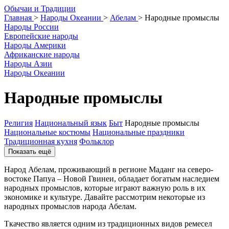
О
бычаи и
Т
радиции
Главная
>
Народы Океании
>
Абелам
>
Народные промыслы
Народы России
Европейские народы
Народы Америки
Африканские народы
Народы Азии
Народы Океании
Народные промыслы
Религия
Национальный язык
Быт
Народные промыслы
Национальные костюмы
Национальные праздники
Традиционная кухня
Фольклор
Показать ещё
Народ Абелам, проживающий в регионе Маданг на северо-
востоке Папуа – Новой Гвинеи, обладает богатым наследием
народных промыслов, которые играют важную роль в их
экономике и культуре. Давайте рассмотрим некоторые из
народных промыслов народа Абелам.
Ткачество является одним из традиционных видов ремесел