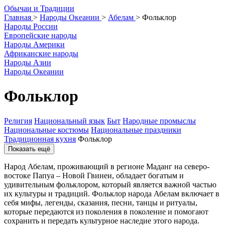
О
бычаи и
Т
радиции
Главная
>
Народы Океании
>
Абелам
>
Фольклор
Народы России
Европейские народы
Народы Америки
Африканские народы
Народы Азии
Народы Океании
Фольклор
Религия
Национальный язык
Быт
Народные промыслы
Национальные костюмы
Национальные праздники
Традиционная кухня
Фольклор
Показать ещё
Народ Абелам, проживающий в регионе Маданг на северо-
востоке Папуа – Новой Гвинеи, обладает богатым и
удивительным фольклором, который является важной частью
их культуры и традиций. Фольклор народа Абелам включает в
себя мифы, легенды, сказания, песни, танцы и ритуалы,
которые передаются из поколения в поколение и помогают
сохранить и передать культурное наследие этого народа.