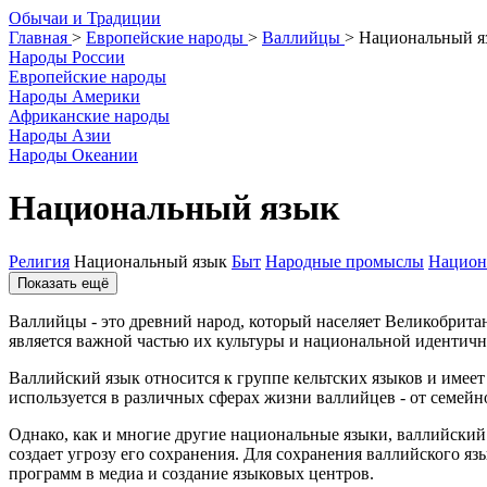
О
бычаи и
Т
радиции
Главная
>
Европейские народы
>
Валлийцы
>
Национальный я
Народы России
Европейские народы
Народы Америки
Африканские народы
Народы Азии
Народы Океании
Национальный язык
Религия
Национальный язык
Быт
Народные промыслы
Национ
Показать ещё
Валлийцы - это древний народ, который населяет Великобритан
является важной частью их культуры и национальной идентичн
Валлийский язык относится к группе кельтских языков и имее
используется в различных сферах жизни валлийцев - от семей
Однако, как и многие другие национальные языки, валлийский 
создает угрозу его сохранения. Для сохранения валлийского я
программ в медиа и создание языковых центров.