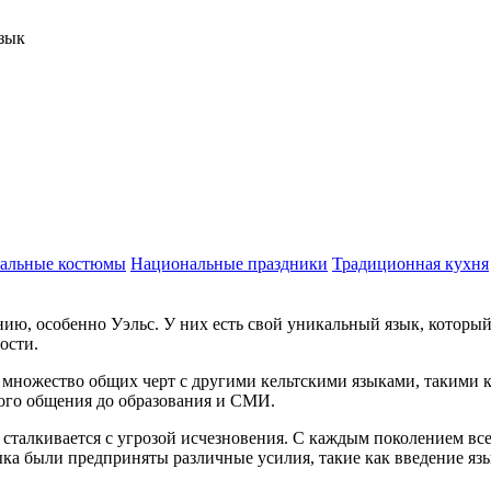
зык
альные костюмы
Национальные праздники
Традиционная кухня
ию, особенно Уэльс. У них есть свой уникальный язык, который
ости.
т множество общих черт с другими кельтскими языками, такими
ного общения до образования и СМИ.
сталкивается с угрозой исчезновения. С каждым поколением все
зыка были предприняты различные усилия, такие как введение я