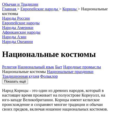
О
бычаи и
Т
радиции
Главная
>
Европейские народы
>
Корнцы
>
Национальные
костюмы
Народы России
Европейские народы
Народы Америки
Африканские народы
Народы Азии
Народы Океании
Национальные костюмы
Религия
Национальный язык
Быт
Народные промыслы
Национальные костюмы
Национальные праздники
Традиционная кухня
Фольклор
Показать ещё
Народ Корнцы - это один из древних народов, который в
настоящее время проживает на полуострове Корнуолл, на
юго-западе Великобритании. Корнцы имеют кельтское
происхождение и сохраняют многие традиции и обычаи
своих предков, включая ношение национальных костюмов.