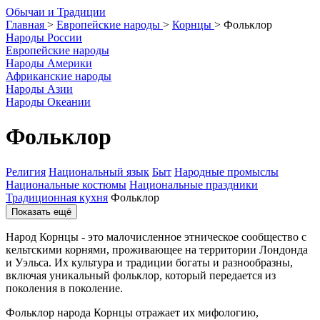
О
бычаи и
Т
радиции
Главная
>
Европейские народы
>
Корнцы
>
Фольклор
Народы России
Европейские народы
Народы Америки
Африканские народы
Народы Азии
Народы Океании
Фольклор
Религия
Национальный язык
Быт
Народные промыслы
Национальные костюмы
Национальные праздники
Традиционная кухня
Фольклор
Показать ещё
Народ Корнцы - это малочисленное этническое сообщество с
кельтскими корнями, проживающее на территории Лондонда
и Уэльса. Их культура и традиции богаты и разнообразны,
включая уникальный фольклор, который передается из
поколения в поколение.
Фольклор народа Корнцы отражает их мифологию,