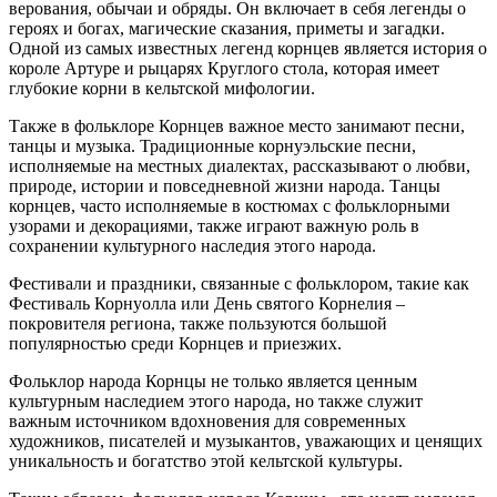
верования, обычаи и обряды. Он включает в себя легенды о
героях и богах, магические сказания, приметы и загадки.
Одной из самых известных легенд корнцев является история о
короле Артуре и рыцарях Круглого стола, которая имеет
глубокие корни в кельтской мифологии.
Также в фольклоре Корнцев важное место занимают песни,
танцы и музыка. Традиционные корнуэльские песни,
исполняемые на местных диалектах, рассказывают о любви,
природе, истории и повседневной жизни народа. Танцы
корнцев, часто исполняемые в костюмах с фольклорными
узорами и декорациями, также играют важную роль в
сохранении культурного наследия этого народа.
Фестивали и праздники, связанные с фольклором, такие как
Фестиваль Корнуолла или День святого Корнелия –
покровителя региона, также пользуются большой
популярностью среди Корнцев и приезжих.
Фольклор народа Корнцы не только является ценным
культурным наследием этого народа, но также служит
важным источником вдохновения для современных
художников, писателей и музыкантов, уважающих и ценящих
уникальность и богатство этой кельтской культуры.