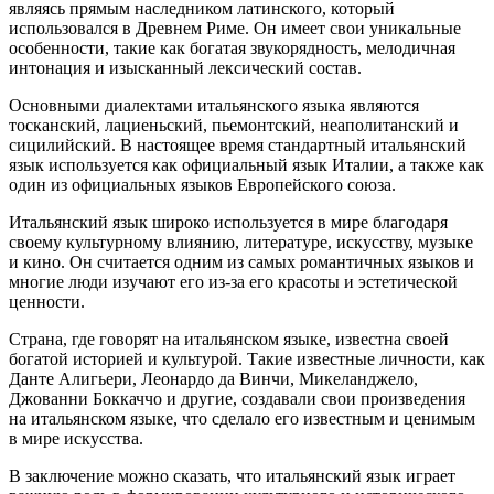
являясь прямым наследником латинского, который
использовался в Древнем Риме. Он имеет свои уникальные
особенности, такие как богатая звукорядность, мелодичная
интонация и изысканный лексический состав.
Основными диалектами итальянского языка являются
тосканский, лациеньский, пьемонтский, неаполитанский и
сицилийский. В настоящее время стандартный итальянский
язык используется как официальный язык Италии, а также как
один из официальных языков Европейского союза.
Итальянский язык широко используется в мире благодаря
своему культурному влиянию, литературе, искусству, музыке
и кино. Он считается одним из самых романтичных языков и
многие люди изучают его из-за его красоты и эстетической
ценности.
Страна, где говорят на итальянском языке, известна своей
богатой историей и культурой. Такие известные личности, как
Данте Алигьери, Леонардо да Винчи, Микеланджело,
Джованни Боккаччо и другие, создавали свои произведения
на итальянском языке, что сделало его известным и ценимым
в мире искусства.
В заключение можно сказать, что итальянский язык играет