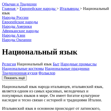
О
бычаи и
Т
радиции
Главная
>
Европейские народы
>
Итальянцы
>
Национальный
язык
Народы России
Европейские народы
Народы Америки
Африканские народы
Народы Азии
Народы Океании
Национальный язык
Религия
Национальный язык
Быт
Народные промыслы
Национальные костюмы
Национальные праздники
Традиционная кухня
Фольклор
Показать ещё
Национальный язык народа итальянцев, итальянский язык,
является одним из самых красивых, мелодичных и
популярных языков в мире. Он имеет богатое культурное
наследие и тесно связан с историей и традициями Италии.
Итальянский язык в основном происходит от латинского,