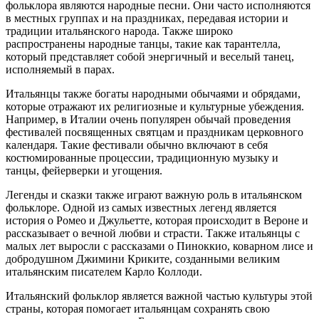
фольклора являются народные песни. Они часто исполняются
в местных группах и на праздниках, передавая истории и
традиции итальянского народа. Также широко
распространены народные танцы, такие как тарантелла,
который представляет собой энергичный и веселый танец,
исполняемый в парах.
Итальянцы также богаты народными обычаями и обрядами,
которые отражают их религиозные и культурные убеждения.
Например, в Италии очень популярен обычай проведения
фестивалей посвященных святцам и праздникам церковного
календаря. Такие фестивали обычно включают в себя
костюмированные процессии, традиционную музыку и
танцы, фейерверки и угощения.
Легенды и сказки также играют важную роль в итальянском
фольклоре. Одной из самых известных легенд является
история о Ромео и Джульетте, которая происходит в Вероне и
рассказывает о вечной любви и страсти. Также итальянцы с
малых лет выросли с рассказами о Пиноккио, коварном лисе и
добродушном Джимини Криките, созданными великим
итальянским писателем Карло Коллоди.
Итальянский фольклор является важной частью культуры этой
страны, которая помогает итальянцам сохранять свою