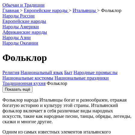
О
бычаи и
Т
радиции
Главная
>
Европейские народы
>
Итальянцы
>
Фольклор
Народы России
Европейские народы
Народы Америки
Африканские народы
Народы Азии
Народы Океании
Фольклор
Религия
Национальный язык
Быт
Народные промыслы
Национальные костюмы
Национальные праздники
Традиционная кухня
Фольклор
Показать ещё
Фольклор народа Итальянцы богат и разнообразен, отражая
богатую историю и культуру этой страны. Итальянский
фольклор включает в себя различные виды народных
искусств, такие как народные песни, танцы, обряды, легенды,
сказки и многие другие.
Одним из самых известных элементов итальянского