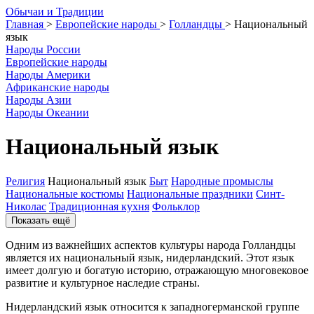
О
бычаи и
Т
радиции
Главная
>
Европейские народы
>
Голландцы
>
Национальный
язык
Народы России
Европейские народы
Народы Америки
Африканские народы
Народы Азии
Народы Океании
Национальный язык
Религия
Национальный язык
Быт
Народные промыслы
Национальные костюмы
Национальные праздники
Синт-
Николас
Традиционная кухня
Фольклор
Показать ещё
Одним из важнейших аспектов культуры народа Голландцы
является их национальный язык, нидерландский. Этот язык
имеет долгую и богатую историю, отражающую многовековое
развитие и культурное наследие страны.
Нидерландский язык относится к западногерманской группе