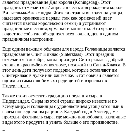
является празднование Дня короля (Koningsdag). Этот
праздник отмечается 27 апреля в честь дня рождения короля
Вильгельма-Александра. Жители страны выходят на улицы,
надевают оранжевые наряды (так как оранжевый цвет
считается цветом королевской семьи) и устраивают
праздничные шествия, ярмарки и концерты. Это яркое и
радостное событие объединяет всех голландцев в едином
праздничном настроении.
Еще одним важным обычаем для народа Голландцы является
празднование Синт-Никлас (Sinterklaas). Этот праздник
отмечается 5 декабря, когда приходит Синтерклаас - добрый
старик в красно-белом костюме, похожий на Санта-Клауса. В
этот день дети получают подарки, которые оставляют им
Синтерклаас в чулке или башмачке. Этот обычай является
одним из самых любимых среди детей и взрослых в
Нидерландах.
Также стоит отметить традицию поедания сыра в
Нидерландах. Сыры из этой страны широко известны по
всему миру, и голландцы с удовольствием угощаются ими в
своем повседневном рационе. Каждый год в Амстердаме
проходит фестиваль сыра, где можно попробовать различные
виды этого продукта и узнать больше о его производстве.