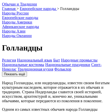
О
бычаи и
Т
радиции
Главная
>
Европейские народы
>
Голландцы
Народы России
Европейские народы
Народы Америки
Африканские народы
Народы Азии
Народы Океании
Голландцы
Религия
Национальный язык
Быт
Народные промыслы
Национальные костюмы
Национальные праздники
Синт-
Николас
Традиционная кухня
Фольклор
Показать ещё
Народ Голландцы, или нидерландцы, известен своим богатым
культурным наследием, которое отражается в их обычаях и
традициях. Страна Нидерланды славится своей историей,
искусством, архитектурой и, конечно же, уникальными
обычаями, которые передаются из поколения в поколение.
Одним из самых известных обычаев народа Голландцы