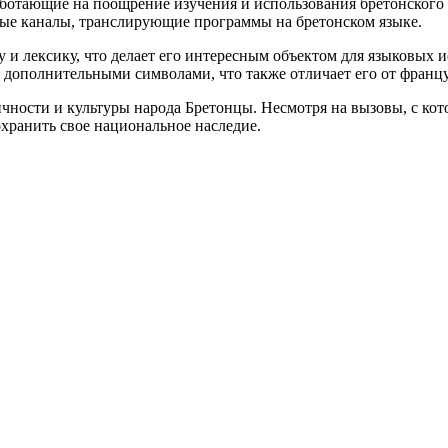
отающие на поощрение изучения и использования бретонского я
ные каналы, транслирующие программы на бретонском языке.
и лексику, что делает его интересным объектом для языковых и
дополнительными символами, что также отличает его от францу
ичности и культуры народа Бретонцы. Несмотря на вызовы, с ко
охранить свое национальное наследие.