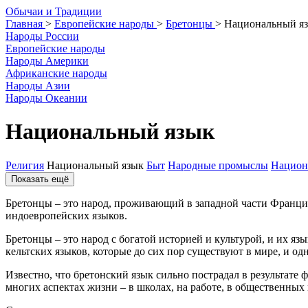
О
бычаи и
Т
радиции
Главная
>
Европейские народы
>
Бретонцы
>
Национальный я
Народы России
Европейские народы
Народы Америки
Африканские народы
Народы Азии
Народы Океании
Национальный язык
Религия
Национальный язык
Быт
Народные промыслы
Национ
Показать ещё
Бретонцы – это народ, проживающий в западной части Франции
индоевропейских языков.
Бретонцы – это народ с богатой историей и культурой, и их яз
кельтских языков, которые до сих пор существуют в мире, и о
Известно, что бретонский язык сильно пострадал в результате
многих аспектах жизни – в школах, на работе, в общественных