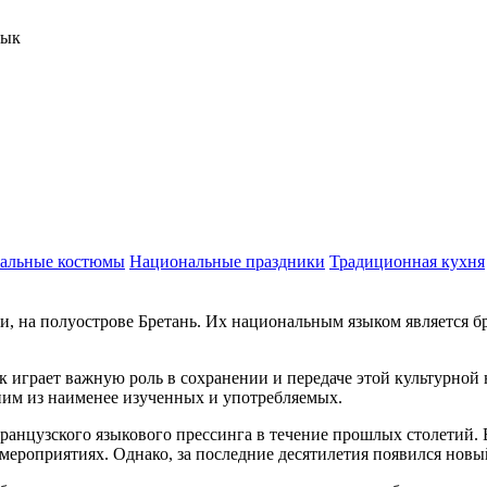
зык
альные костюмы
Национальные праздники
Традиционная кухня
, на полуострове Бретань. Их национальным языком является бр
ык играет важную роль в сохранении и передаче этой культурной
дним из наименее изученных и употребляемых.
 французского языкового прессинга в течение прошлых столетий.
 мероприятиях. Однако, за последние десятилетия появился новы