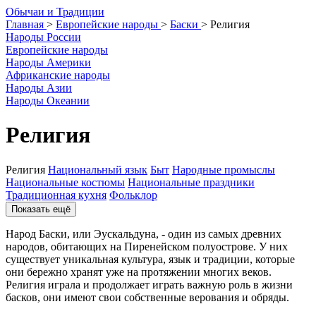
О
бычаи и
Т
радиции
Главная
>
Европейские народы
>
Баски
>
Религия
Народы России
Европейские народы
Народы Америки
Африканские народы
Народы Азии
Народы Океании
Религия
Религия
Национальный язык
Быт
Народные промыслы
Национальные костюмы
Национальные праздники
Традиционная кухня
Фольклор
Показать ещё
Народ Баски, или Эускальдуна, - один из самых древних
народов, обитающих на Пиренейском полуострове. У них
существует уникальная культура, язык и традиции, которые
они бережно хранят уже на протяжении многих веков.
Религия играла и продолжает играть важную роль в жизни
басков, они имеют свои собственные верования и обряды.