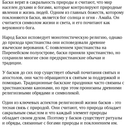
Баски верят в сакральность природы и считают, что мир
населен духами и богами, которые контролируют природные
явления и жизнь людей. Одним из главных божеств, которому
поклоняются баски, является бог солнца и огня - Амайа. Он
считается символом жизни и света, и его почитают как
верховного бога.
Народ Баски исповедует монотеистическую религию, однако
до прихода христианства они исповедовали древние
языческие верования. С появлением христианства на
Пиренейском полуострове, баски приняли христианство, но
сохранили многие свои предхристианские обычаи и
традиции.
У басков до сих пор существует обычай почитания святых и
апостолов, они часто обращаются к святым за поддержкой и
помощью. Традиционные баскские праздники часто связаны с
христианскими канонами, но при этом пронизаны древними
религиозными обрядами и символикой.
Один из ключевых аспектов религиозной жизни басков - это
тесная связь с природой. Они считают, что природа обладает
сакральным смыслом и что каждый элемент природы
обладает своим духом. Поэтому у басков существует ритуалы
и обряды, связанные с богами природы и поклонением им.