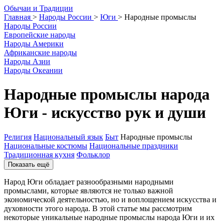
О
бычаи и
Т
радиции
Главная
>
Народы России
>
Юги
>
Народные промыслы
Народы России
Европейские народы
Народы Америки
Африканские народы
Народы Азии
Народы Океании
Народные промыслы народа
Юги - искусство рук и души
Религия
Национальный язык
Быт
Народные промыслы
Национальные костюмы
Национальные праздники
Традиционная кухня
Фольклор
Показать ещё
Народ Юги обладает разнообразными народными
промыслами, которые являются не только важной
экономической деятельностью, но и воплощением искусства и
духовности этого народа. В этой статье мы рассмотрим
некоторые уникальные народные промыслы народа Юги и их