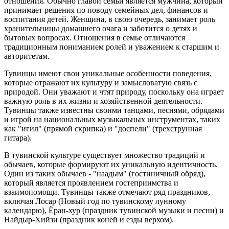
отношения. Обычно главой семьи является мужчина, который
принимает решения по поводу семейных дел, финансов и
воспитания детей. Женщина, в свою очередь, занимает роль
хранительницы домашнего очага и заботится о детях и
бытовых вопросах. Отношения в семье отличаются
традиционным пониманием ролей и уважением к старшим и
авторитетам.
Тувинцы имеют свои уникальные особенности поведения,
которые отражают их культуру и замысловатую связь с
природой. Они уважают и чтят природу, поскольку она играет
важную роль в их жизни и хозяйственной деятельности.
Тувинцы также известны своими танцами, песнями, обрядами
и игрой на национальных музыкальных инструментах, таких
как "игил" (прямой скрипка) и "доспели" (трехструнная
гитара).
В тувинской культуре существует множество традиций и
обычаев, которые формируют их уникальную идентичность.
Один из таких обычаев - "наадым" (гостиничный обряд),
который является проявлением гостеприимства и
взаимопомощи. Тувинцы также отмечают ряд праздников,
включая Лосар (Новый год по тувинскому лунному
календарю), Ёран-хур (праздник тувинской музыки и песни) и
Найдыр-Хийзи (праздник коней и езды верхом).