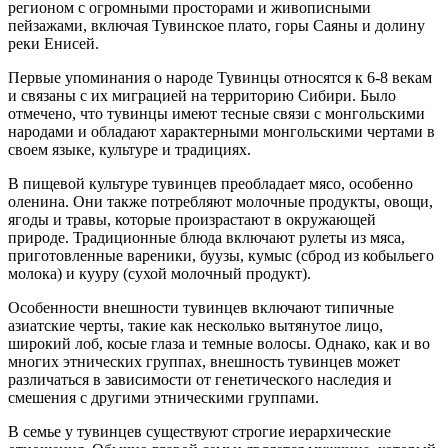
регионом с огромными просторами и живописными
пейзажами, включая Тувинское плато, горы Саяны и долину
реки Енисей.
Первые упоминания о народе Тувинцы относятся к 6-8 векам
и связаны с их миграцией на территорию Сибири. Было
отмечено, что тувинцы имеют тесные связи с монгольскими
народами и обладают характерными монгольскими чертами в
своем языке, культуре и традициях.
В пищевой культуре тувинцев преобладает мясо, особенно
оленина. Они также потребляют молочные продукты, овощи,
ягоды и травы, которые произрастают в окружающей
природе. Традиционные блюда включают рулеты из мяса,
приготовленные вареники, буузы, кумыс (сброд из кобыльего
молока) и кууру (сухой молочный продукт).
Особенности внешности тувинцев включают типичные
азиатские черты, такие как несколько вытянутое лицо,
широкий лоб, косые глаза и темные волосы. Однако, как и во
многих этнических группах, внешность тувинцев может
различаться в зависимости от генетического наследия и
смешения с другими этническими группами.
В семье у тувинцев существуют строгие иерархические