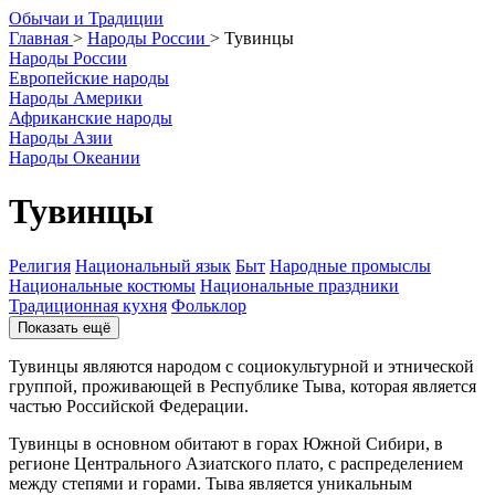
О
бычаи и
Т
радиции
Главная
>
Народы России
>
Тувинцы
Народы России
Европейские народы
Народы Америки
Африканские народы
Народы Азии
Народы Океании
Тувинцы
Религия
Национальный язык
Быт
Народные промыслы
Национальные костюмы
Национальные праздники
Традиционная кухня
Фольклор
Показать ещё
Тувинцы являются народом с социокультурной и этнической
группой, проживающей в Республике Тыва, которая является
частью Российской Федерации.
Тувинцы в основном обитают в горах Южной Сибири, в
регионе Центрального Азиатского плато, с распределением
между степями и горами. Тыва является уникальным