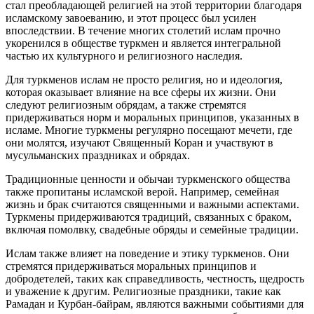
стал преобладающей религией на этой территории благодаря
исламскому завоеванию, и этот процесс был усилен
впоследствии. В течение многих столетий ислам прочно
укоренился в обществе туркмен и является интегральной
частью их культурного и религиозного наследия.
Для туркменов ислам не просто религия, но и идеология,
которая оказывает влияние на все сферы их жизни. Они
следуют религиозным обрядам, а также стремятся
придерживаться норм и моральных принципов, указанных в
исламе. Многие туркмены регулярно посещают мечети, где
они молятся, изучают Священный Коран и участвуют в
мусульманских праздниках и обрядах.
Традиционные ценности и обычаи туркменского общества
также пропитаны исламской верой. Например, семейная
жизнь и брак считаются священными и важными аспектами.
Туркмены придерживаются традиций, связанных с браком,
включая помолвку, свадебные обряды и семейные традиции.
Ислам также влияет на поведение и этику туркменов. Они
стремятся придерживаться моральных принципов и
добродетелей, таких как справедливость, честность, щедрость
и уважение к другим. Религиозные праздники, такие как
Рамадан и Курбан-байрам, являются важными событиями для