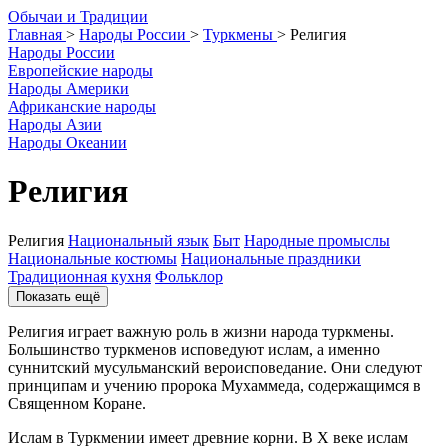
О
бычаи и
Т
радиции
Главная
>
Народы России
>
Туркмены
>
Религия
Народы России
Европейские народы
Народы Америки
Африканские народы
Народы Азии
Народы Океании
Религия
Религия
Национальный язык
Быт
Народные промыслы
Национальные костюмы
Национальные праздники
Традиционная кухня
Фольклор
Показать ещё
Религия играет важную роль в жизни народа туркмены.
Большинство туркменов исповедуют ислам, а именно
суннитский мусульманский вероисповедание. Они следуют
принципам и учению пророка Мухаммеда, содержащимся в
Священном Коране.
Ислам в Туркмении имеет древние корни. В X веке ислам