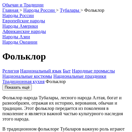
О
бычаи и
Т
радиции
Главная
>
Народы России
>
Тубалары
>
Фольклор
Народы России
Европейские народы
Народы Америки
Африканские народы
Народы Азии
Народы Океании
Фольклор
Религия
Национальный язык
Быт
Народные промыслы
Национальные костюмы
Национальные праздники
Традиционная кухня
Фольклор
Показать ещё
Фольклор народа Тубалары, лесного народа Алтая, богат и
разнообразен, отражая их историю, верования, обычаи и
традиции. Этот фольклор передается из поколения в
поколение и является важной частью культурного наследия
этого народа.
В традиционном фольклоре Тубаларов важную роль играют