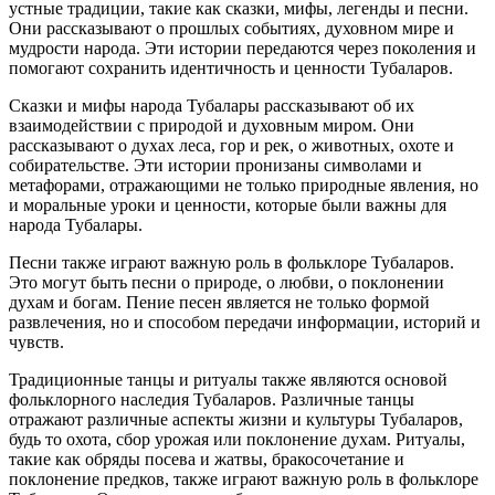
устные традиции, такие как сказки, мифы, легенды и песни.
Они рассказывают о прошлых событиях, духовном мире и
мудрости народа. Эти истории передаются через поколения и
помогают сохранить идентичность и ценности Тубаларов.
Сказки и мифы народа Тубалары рассказывают об их
взаимодействии с природой и духовным миром. Они
рассказывают о духах леса, гор и рек, о животных, охоте и
собирательстве. Эти истории пронизаны символами и
метафорами, отражающими не только природные явления, но
и моральные уроки и ценности, которые были важны для
народа Тубалары.
Песни также играют важную роль в фольклоре Тубаларов.
Это могут быть песни о природе, о любви, о поклонении
духам и богам. Пение песен является не только формой
развлечения, но и способом передачи информации, историй и
чувств.
Традиционные танцы и ритуалы также являются основой
фольклорного наследия Тубаларов. Различные танцы
отражают различные аспекты жизни и культуры Тубаларов,
будь то охота, сбор урожая или поклонение духам. Ритуалы,
такие как обряды посева и жатвы, бракосочетание и
поклонение предков, также играют важную роль в фольклоре