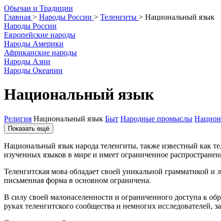
О
бычаи и
Т
радиции
Главная
>
Народы России
>
Теленгиты
>
Национальный язык
Народы России
Европейские народы
Народы Америки
Африканские народы
Народы Азии
Народы Океании
Национальный язык
Религия
Национальный язык
Быт
Народные промыслы
Национ
Показать ещё
Национальный язык народа теленгиты, также известный как те
изученных языков в мире и имеет ограниченное распространен
Теленгитская мова обладает своей уникальной грамматикой и 
письменная форма в основном ограничена.
В силу своей малонаселенности и ограниченного доступа к об
руках теленгитского сообщества и немногих исследователей, 