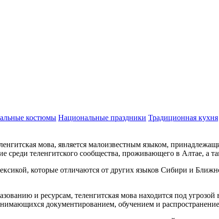
альные костюмы
Национальные праздники
Традиционная кухня
ленгитская мова, является малоизвестным языком, принадлежащи
ие среди теленгитского сообщества, проживающего в Алтае, а т
лексикой, которые отличаются от других языков Сибири и Ближн
разованию и ресурсам, теленгитская мова находится под угрозо
занимающихся документированием, обучением и распространение