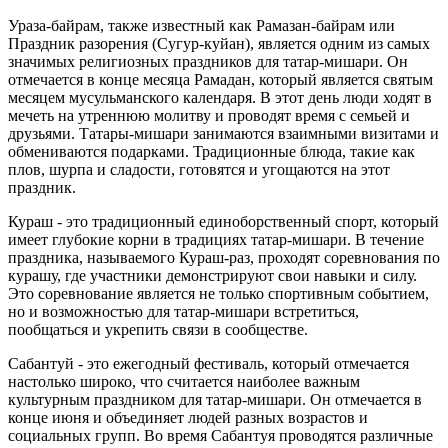
Ураза-байрам, также известный как Рамазан-байрам или
Праздник разорения (Сугур-куйан), является одним из самых
значимых религиозных праздников для татар-мишари. Он
отмечается в конце месяца Рамадан, который является святым
месяцем мусульманского календаря. В этот день люди ходят в
мечеть на утреннюю молитву и проводят время с семьей и
друзьями. Татары-мишари занимаются взаимными визитами и
обмениваются подарками. Традиционные блюда, такие как
плов, шурпа и сладости, готовятся и угощаются на этот
праздник.
Кураш - это традиционный единоборственный спорт, который
имеет глубокие корни в традициях татар-мишари. В течение
праздника, называемого Кураш-раз, проходят соревнования по
курашу, где участники демонстрируют свои навыки и силу.
Это соревнование является не только спортивным событием,
но и возможностью для татар-мишари встретиться,
пообщаться и укрепить связи в сообществе.
Сабантуй - это ежегодный фестиваль, который отмечается
настолько широко, что считается наиболее важным
культурным праздником для татар-мишари. Он отмечается в
конце июня и объединяет людей разных возрастов и
социальных групп. Во время Сабантуя проводятся различные