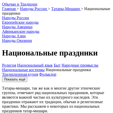
О
бычаи и
Т
радиции
Главная
>
Народы России
>
Татары-Мишари
>
Национальные
праздники
Народы России
Европейские народы
Народы Америки
Африканские народы
Народы Азии
Народы Океании
Национальные праздники
Религия
Национальный язык
Быт
Народные промыслы
Национальные костюмы
Национальные праздники
Традиционная кухня
Фольклор
Показать ещё
Татары-мишари, так же как и многие другие этнические
группы, отмечают ряд национальных праздников, которые
являются важной частью их культурного наследия. Эти
праздники отражают их традиции, обычаи и религиозные
практики. Мы расскажем о некоторых из национальных
праздников татар-мишари.