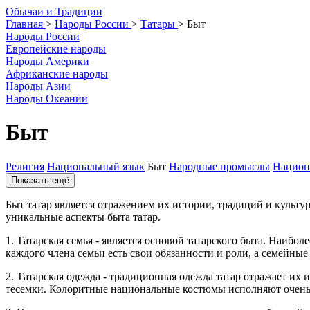
О
бычаи и
Т
радиции
Главная
>
Народы России
>
Татары
>
Быт
Народы России
Европейские народы
Народы Америки
Африканские народы
Народы Азии
Народы Океании
Быт
Религия
Национальный язык
Быт
Народные промыслы
Национ
Показать ещё
Быт татар является отражением их истории, традиций и культу
уникальные аспекты быта татар.
1. Татарская семья - является основой татарского быта. Наибо
каждого члена семьи есть свои обязанности и роли, а семейные
2. Татарская одежда - традиционная одежда татар отражает и
тесемки. Колоритные национальные костюмы исполняют очень 