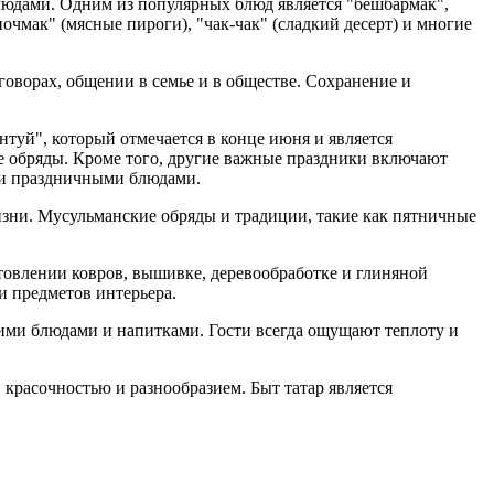
блюдами. Одним из популярных блюд является "бешбармак",
чмак" (мясные пироги), "чак-чак" (сладкий десерт) и многие
зговорах, общении в семье и в обществе. Сохранение и
нтуй", который отмечается в конце июня и является
е обряды. Кроме того, другие важные праздники включают
 и праздничными блюдами.
жизни. Мусульманские обряды и традиции, такие как пятничные
отовлении ковров, вышивке, деревообработке и глиняной
и предметов интерьера.
ими блюдами и напитками. Гости всегда ощущают теплоту и
 красочностью и разнообразием. Быт татар является