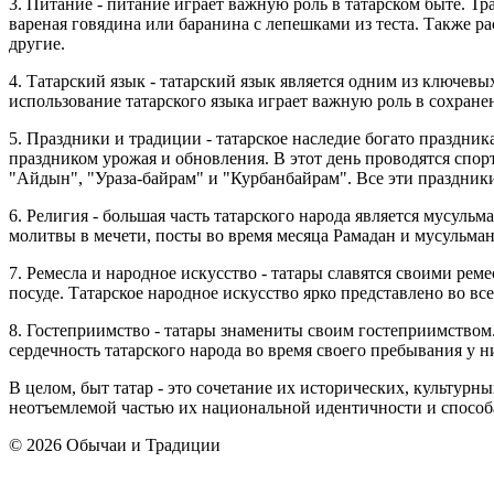
3. Питание - питание играет важную роль в татарском быте. 
вареная говядина или баранина с лепешками из теста. Также р
другие.
4. Татарский язык - татарский язык является одним из ключевы
использование татарского языка играет важную роль в сохране
5. Праздники и традиции - татарское наследие богато праздни
праздником урожая и обновления. В этот день проводятся спо
"Айдын", "Ураза-байрам" и "Курбанбайрам". Все эти праздни
6. Религия - большая часть татарского народа является мусул
молитвы в мечети, посты во время месяца Рамадан и мусульман
7. Ремесла и народное искусство - татары славятся своими ре
посуде. Татарское народное искусство ярко представлено во вс
8. Гостеприимство - татары знамениты своим гостеприимством
сердечность татарского народа во время своего пребывания у н
В целом, быт татар - это сочетание их исторических, культурн
неотъемлемой частью их национальной идентичности и способа
© 2026 Обычаи и Традиции