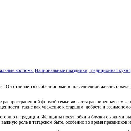
альные костюмы
Национальные праздники
Традиционная кухня
ры. Он отличается особенностями в повседневной жизни, обычая
лее распространенной формой семьи является расширенная семья,
 ценности, такие как уважение к старшим, доброта и взаимопомо
х историю и традиции. Женщины носят юбки и блузки с яркими 
важную роль в татарском быте, особенно во время праздников 