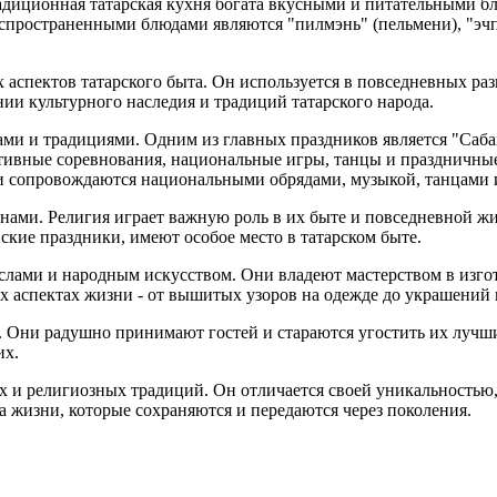
Традиционная татарская кухня богата вкусными и питательными 
аспространенными блюдами являются "пилмэнь" (пельмени), "эчпо
х аспектов татарского быта. Он используется в повседневных ра
нии культурного наследия и традиций татарского народа.
ками и традициями. Одним из главных праздников является "Саба
ртивные соревнования, национальные игры, танцы и праздничны
ки сопровождаются национальными обрядами, музыкой, танцами
ьманами. Религия играет важную роль в их быте и повседневной 
ские праздники, имеют особое место в татарском быте.
меслами и народным искусством. Они владеют мастерством в изг
ех аспектах жизни - от вышитых узоров на одежде до украшений 
. Они радушно принимают гостей и стараются угостить их лучш
их.
ых и религиозных традиций. Он отличается своей уникальностью,
 жизни, которые сохраняются и передаются через поколения.