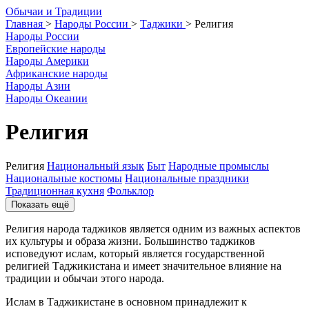
О
бычаи и
Т
радиции
Главная
>
Народы России
>
Таджики
>
Религия
Народы России
Европейские народы
Народы Америки
Африканские народы
Народы Азии
Народы Океании
Религия
Религия
Национальный язык
Быт
Народные промыслы
Национальные костюмы
Национальные праздники
Традиционная кухня
Фольклор
Показать ещё
Религия народа таджиков является одним из важных аспектов
их культуры и образа жизни. Большинство таджиков
исповедуют ислам, который является государственной
религией Таджикистана и имеет значительное влияние на
традиции и обычаи этого народа.
Ислам в Таджикистане в основном принадлежит к