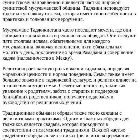
суннитскому направлению и является частью широкой
суннитской мусульманской общины. Таджики исповедуют
таджикскую школу ислама, которая имеет свои особенности в
практиках и толкованиях вероучения.
Мусульмане Таджикистана часто посещают мечети, где они
собираются для молитв и религиозных обрядов. Они следуют
пяти столпам ислама, обязательными для каждого
мусульманина, включая исполнение пяти обязательных
молитв в день, поклонение во время Рамадана и совершение
хаджа (паломничество в Мекку).
Религия играет важную роль в жизни таджиков, определяя
моральные ценности и нормы поведения. Семья также имеет
большое значение в таджикской культуре, и религия влияет на
отношения внутри семьи. Семейные ценности, такие как
уважение к родителям, забота о старших и поддержка
ближайших родственников, получают поддержку и
руководство от религиозных учений.
Традиционные обычаи и обряды также тесно связаны с
религиозными практиками. Одним из важных обрядов для
таджиков является свадьба, которая проводится в
соответствии с исламскими традициями. Важной частью
свадебного обряда является никох (религиозная церемония