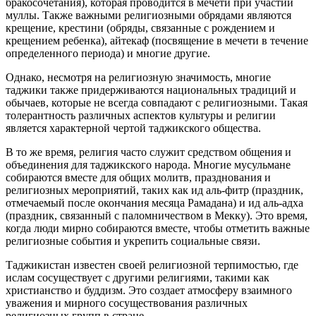
бракосочетания), которая проводится в мечети при участии
муллы. Также важными религиозными обрядами являются
крещение, крестини (обряды, связанные с рождением и
крещением ребенка), айтекаф (посвящение в мечети в течение
определенного периода) и многие другие.
Однако, несмотря на религиозную значимость, многие
таджики также придерживаются национальных традиций и
обычаев, которые не всегда совпадают с религиозными. Такая
толерантность различных аспектов культуры и религии
является характерной чертой таджикского общества.
В то же время, религия часто служит средством общения и
объединения для таджикского народа. Многие мусульмане
собираются вместе для общих молитв, празднования и
религиозных мероприятий, таких как ид аль-фитр (праздник,
отмечаемый после окончания месяца Рамадана) и ид аль-адха
(праздник, связанный с паломничеством в Мекку). Это время,
когда люди мирно собираются вместе, чтобы отметить важные
религиозные события и укрепить социальные связи.
Таджикистан известен своей религиозной терпимостью, где
ислам сосуществует с другими религиями, такими как
христианство и буддизм. Это создает атмосферу взаимного
уважения и мирного сосуществования различных
религиозных групп в стране.