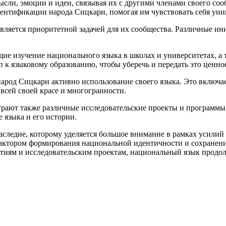
сли, эмоции и идеи, связывая их с другими членами своего сооб
ентификации народа Сицкари, помогая им чувствовать себя ун
вляется приоритетной задачей для их сообщества. Различные и
щие изучение национального языка в школах и университетах, а
 к языковому образованию, чтобы уберечь и передать это ценное
народ Сицкари активно использование своего языка. Это включа
всей своей красе и многогранности.
грают также различные исследовательские проекты и программы
е языка и его истории.
аследие, которому уделяется большое внимание в рамках усилий
фактором формирования национальной идентичности и сохранени
иям и исследовательским проектам, национальный язык продолжа