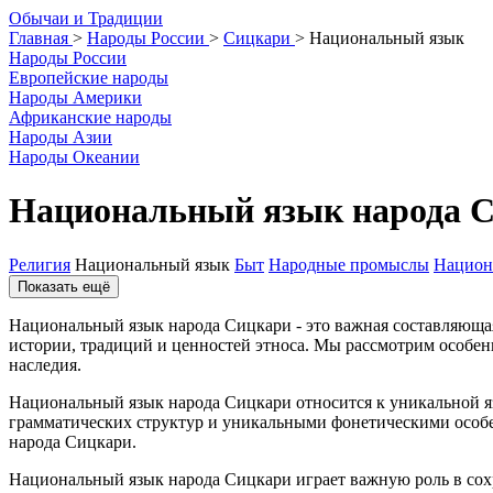
О
бычаи и
Т
радиции
Главная
>
Народы России
>
Сицкари
>
Национальный язык
Народы России
Европейские народы
Народы Америки
Африканские народы
Народы Азии
Народы Океании
Национальный язык народа Си
Религия
Национальный язык
Быт
Народные промыслы
Национ
Показать ещё
Национальный язык народа Сицкари - это важная составляющая
истории, традиций и ценностей этноса. Мы рассмотрим особен
наследия.
Национальный язык народа Сицкари относится к уникальной яз
грамматических структур и уникальными фонетическими особен
народа Сицкари.
Национальный язык народа Сицкари играет важную роль в сохра