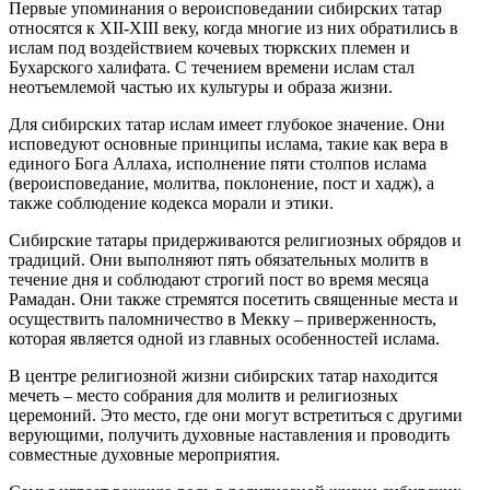
Первые упоминания о вероисповедании сибирских татар
относятся к XII-XIII веку, когда многие из них обратились в
ислам под воздействием кочевых тюркских племен и
Бухарского халифата. С течением времени ислам стал
неотъемлемой частью их культуры и образа жизни.
Для сибирских татар ислам имеет глубокое значение. Они
исповедуют основные принципы ислама, такие как вера в
единого Бога Аллаха, исполнение пяти столпов ислама
(вероисповедание, молитва, поклонение, пост и хадж), а
также соблюдение кодекса морали и этики.
Сибирские татары придерживаются религиозных обрядов и
традиций. Они выполняют пять обязательных молитв в
течение дня и соблюдают строгий пост во время месяца
Рамадан. Они также стремятся посетить священные места и
осуществить паломничество в Мекку – приверженность,
которая является одной из главных особенностей ислама.
В центре религиозной жизни сибирских татар находится
мечеть – место собрания для молитв и религиозных
церемоний. Это место, где они могут встретиться с другими
верующими, получить духовные наставления и проводить
совместные духовные мероприятия.