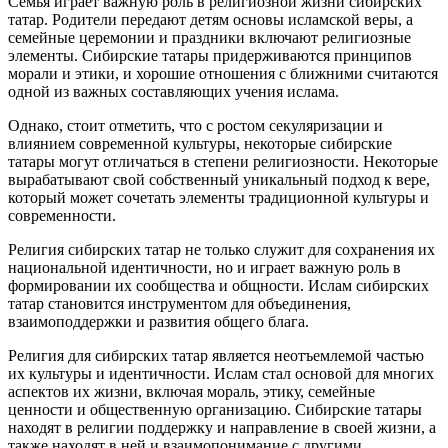
Семья играет важную роль в религиозной жизни сибирских
татар. Родители передают детям основы исламской веры, а
семейные церемонии и праздники включают религиозные
элементы. Сибирские татары придерживаются принципов
морали и этики, и хорошие отношения с ближними считаются
одной из важных составляющих учения ислама.
Однако, стоит отметить, что с ростом секуляризации и
влиянием современной культуры, некоторые сибирские
татары могут отличаться в степени религиозности. Некоторые
вырабатывают свой собственный уникальный подход к вере,
который может сочетать элементы традиционной культуры и
современности.
Религия сибирских татар не только служит для сохранения их
национальной идентичности, но и играет важную роль в
формировании их сообщества и общности. Ислам сибирских
татар становится инструментом для объединения,
взаимоподдержки и развития общего блага.
Религия для сибирских татар является неотъемлемой частью
их культуры и идентичности. Ислам стал основой для многих
аспектов их жизни, включая мораль, этику, семейные
ценности и общественную организацию. Сибирские татары
находят в религии поддержку и направление в своей жизни, а
также находят в ней и взаимопонимание с другими