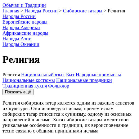
О
бычаи и
Т
радиции
Главная
>
Народы России
>
Сибирские татары
>
Религия
Народы России
Европейские народы
Народы Америки
Африканские народы
Народы Азии
Народы Океании
Религия
Религия
Национальный язык
Быт
Народные промыслы
Национальные костюмы
Национальные праздники
Традиционная кухня
Фольклор
Показать ещё
Религия сибирских татар является одним из важных аспектов
их культуры. Они исповедуют ислам, причем ислам
сибирских татар относится к суннизму, одному из основных
направлений в исламе. Хотя сибирские татары имеют свои
уникальные особенности и традиции, их вероисповедание
тесно связано с общими принципами ислама.