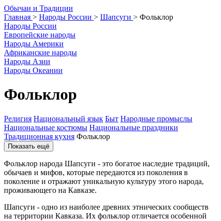
О
бычаи и
Т
радиции
Главная
>
Народы России
>
Шапсуги
>
Фольклор
Народы России
Европейские народы
Народы Америки
Африканские народы
Народы Азии
Народы Океании
Фольклор
Религия
Национальный язык
Быт
Народные промыслы
Национальные костюмы
Национальные праздники
Традиционная кухня
Фольклор
Показать ещё
Фольклор народа Шапсуги - это богатое наследие традиций,
обычаев и мифов, которые передаются из поколения в
поколение и отражают уникальную культуру этого народа,
проживающего на Кавказе.
Шапсуги - одно из наиболее древних этнических сообществ
на территории Кавказа. Их фольклор отличается особенной