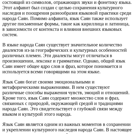
состоящий из символов, отражающих звуки и фонетику языка.
Этот алфавит был создан с целью сохранения культурного
наследия и поощрения разнообразия языковой практики среди
народа Саян. Помимо алфавита, язык Саян также использует
другие письменные формы, такие как кириллица и латиница,
в зависимости от контекста и влияния внешних языковых
систем.
В языке народа Саян существует значительное количество
диалектов из-за географических и культурных особенностей
различных племен. Эти диалекты могут отличаться в
произношении, лексике и грамматике. Однако, общий язык
Саян имеет общее ядро слов и фраз, которое понимается и
используется всеми говорящими на этом языке.
Язык Саян богат своими эмоциональными и
метафорическими выражениями. В нем существуют
различные способы выражения чувств, эмоций и отношений.
Кроме того, язык Саян содержит множество слов и фраз,
связанных с природой, окружающей средой и традициями
народа Саян. Это свидетельствует о глубокой связи между
языком и культурой этого народа.
Язык Саян является одним из важных моментов в сохранении
и укреплении культурного наследия народа Саян. В настоящее