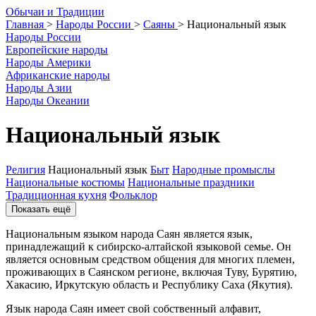
О
бычаи и
Т
радиции
Главная
>
Народы России
>
Саяны
>
Национальный язык
Народы России
Европейские народы
Народы Америки
Африканские народы
Народы Азии
Народы Океании
Национальный язык
Религия
Национальный язык
Быт
Народные промыслы
Национальные костюмы
Национальные праздники
Традиционная кухня
Фольклор
Показать ещё
Национальным языком народа Саян является язык,
принадлежащий к сибирско-алтайской языковой семье. Он
является основным средством общения для многих племен,
проживающих в Саянском регионе, включая Туву, Бурятию,
Хакасию, Иркутскую область и Республику Саха (Якутия).
Язык народа Саян имеет свой собственный алфавит,