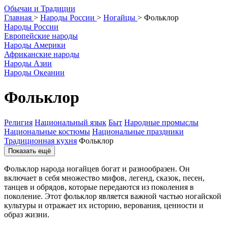
О
бычаи и
Т
радиции
Главная
>
Народы России
>
Ногайцы
>
Фольклор
Народы России
Европейские народы
Народы Америки
Африканские народы
Народы Азии
Народы Океании
Фольклор
Религия
Национальный язык
Быт
Народные промыслы
Национальные костюмы
Национальные праздники
Традиционная кухня
Фольклор
Показать ещё
Фольклор народа ногайцев богат и разнообразен. Он
включает в себя множество мифов, легенд, сказок, песен,
танцев и обрядов, которые передаются из поколения в
поколение. Этот фольклор является важной частью ногайской
культуры и отражает их историю, верования, ценности и
образ жизни.