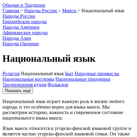
О
бычаи и
Т
радиции
Главная
>
Народы России
>
Манси
>
Национальный язык
Народы России
Европейские народы
Народы Америки
Африканские народы
Народы Азии
Народы Океании
Национальный язык
Религия
Национальный язык
Быт
Народные промыслы
Национальные костюмы
Национальные праздники
Традиционная кухня
Фольклор
Показать ещё
Национальный язык играет важную роль в жизни любого
народа, и это особенно верно для языка манси. Мы
рассмотрим историю, важность и современное состояние
национального языка манси.
Язык манси относится к угорско-финской языковой группе и
является частью угорско-финской языковой семьи. Он также