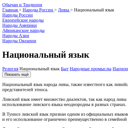
О
бычаи и
Т
радиции
Главная
>
Народы России
>
Ливы
>
Национальный язык
Народы России
Европейские народы
Народы Америки
Африканские народы
Народы Азии
Народы Океании
Национальный язык
Религия
Национальный язык
Быт
Народные промыслы
Национ
Показать ещё
Национальный язык народа ливы, также известного как ливийцы
представителей этноса.
Ливский язык имеет множество диалектов, так как народ ливы 
использование ливского языка неоднородны в разных странах.
В Тунисе ливский язык признан одним из официальных языков, 
и его использование ограничено преимущественно в семейной 