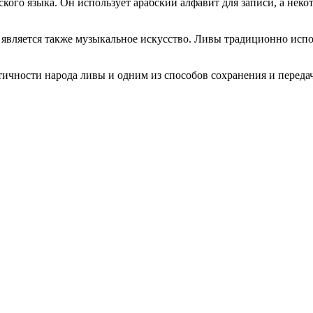
ского языка. Он использует арабский алфавит для записи, а нек
ы является также музыкальное искусство. Ливы традиционно исп
чности народа ливы и одним из способов сохранения и передач